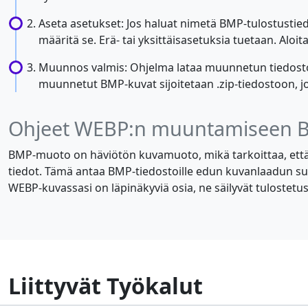
Aseta asetukset: Jos haluat nimetä BMP-tulostustie
määritä se. Erä- tai yksittäisasetuksia tuetaan. A
Muunnos valmis: Ohjelma lataa muunnetun tiedoston
muunnetut BMP-kuvat sijoitetaan .zip-tiedostoon, j
Ohjeet WEBP:n muuntamiseen B
BMP-muoto on häviötön kuvamuoto, mikä tarkoittaa, että k
tiedot. Tämä antaa BMP-tiedostoille edun kuvanlaadun su
WEBP-kuvassasi on läpinäkyviä osia, ne säilyvät tulostet
Liittyvät Työkalut