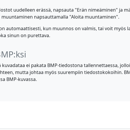
dostot uudelleen erässä, napsauta "Erän nimeäminen" ja mää
loita muuntaminen napsauttamalla "Aloita muuntaminen".
 automaattisesti, kun muunnos on valmis, tai voit myös l
oka sinun on purettava.
MP:ksi
uvadataa ei pakata BMP-tiedostona tallennettaessa, jolloin
hteen, mutta johtaa myös suurempiin tiedostokokoihin. BMP
ussa BMP-kuvassa.