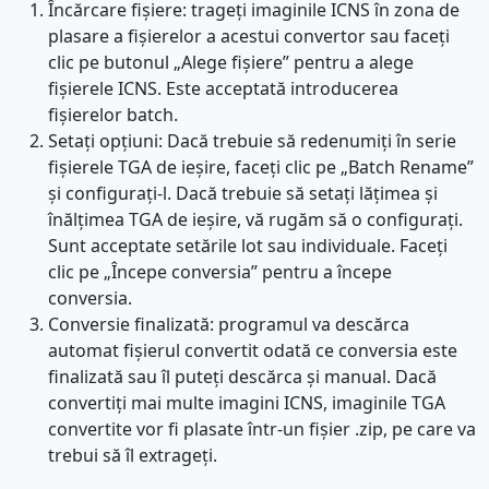
Încărcare fișiere: trageți imaginile ICNS în zona de
plasare a fișierelor a acestui convertor sau faceți
clic pe butonul „Alege fișiere” pentru a alege
fișierele ICNS. Este acceptată introducerea
fișierelor batch.
Setați opțiuni: Dacă trebuie să redenumiți în serie
fișierele TGA de ieșire, faceți clic pe „Batch Rename”
și configurați-l. Dacă trebuie să setați lățimea și
înălțimea TGA de ieșire, vă rugăm să o configurați.
Sunt acceptate setările lot sau individuale. Faceți
clic pe „Începe conversia” pentru a începe
conversia.
Conversie finalizată: programul va descărca
automat fișierul convertit odată ce conversia este
finalizată sau îl puteți descărca și manual. Dacă
convertiți mai multe imagini ICNS, imaginile TGA
convertite vor fi plasate într-un fișier .zip, pe care va
trebui să îl extrageți.