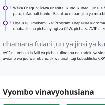
Weka Chaguo: Ikiwa unahitaji kundi kubadili jina la
pato, tafadhali isanidi. Bechi au mipangilio ya mtu 
Ugeuzaji Umekamilika: Programu itapakua kiotomati
unabadilisha picha nyingi za CRW, picha za AVIF zili
dhamana fulani juu ya jinsi ya k
AVIF ni umbizo la faili ya picha kulingana na kodeki ya vi
uwiano wa juu wa mbano. Ikiwa unahitaji kubadilisha CRW 
Vyombo vinavyohusiana