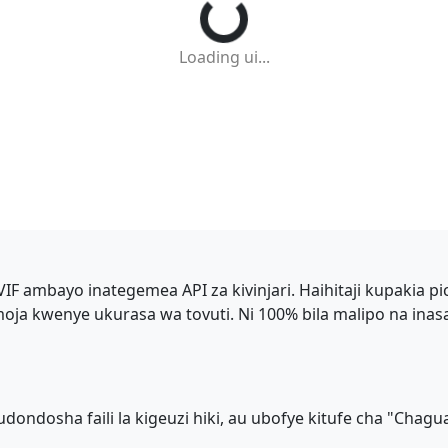
Loading ui...
VIF ambayo inategemea API za kivinjari. Haihitaji kupakia p
a kwenye ukurasa wa tovuti. Ni 100% bila malipo na inasai
ondosha faili la kigeuzi hiki, au ubofye kitufe cha "Chagua Fa