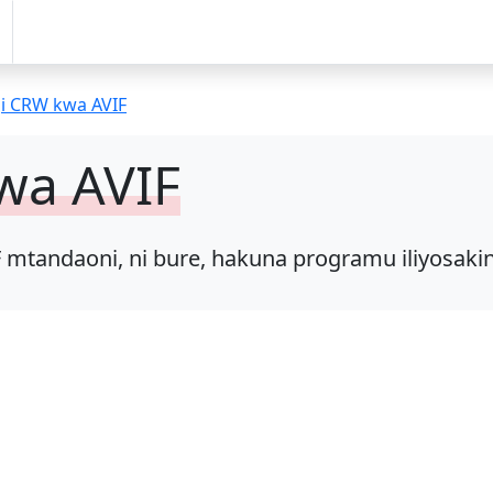
ji CRW kwa AVIF
kwa AVIF
F mtandaoni, ni bure, hakuna programu iliyosaki