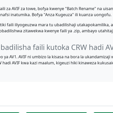
 faili za AVIF za towe, bofya kwenye "Batch Rename" na uisa
binafsi inatumika. Bofya "Anza Kugeuza" ili kuanza uongofu.
ki faili iliyogeuzwa mara tu ubadilishaji utakapokamilik
zobadilishwa zitawekwa kwenye faili ya .zip, ambayo utahitaj
ubadilisha faili kutoka CRW hadi A
deo ya AV1. AVIF ni umbizo la kisasa na bora la ukandamizaji
hadi AVIF kwa kazi maalum, kigeuzi hiki kinaweza kukusaid