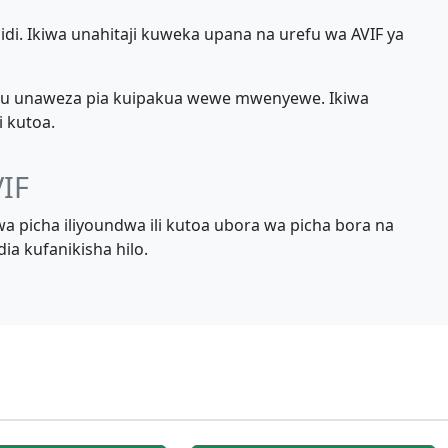
nidi. Ikiwa unahitaji kuweka upana na urefu wa AVIF ya
a, au unaweza pia kuipakua wewe mwenyewe. Ikiwa
i kutoa.
VIF
 wa picha iliyoundwa ili kutoa ubora wa picha bora na
ia kufanikisha hilo.