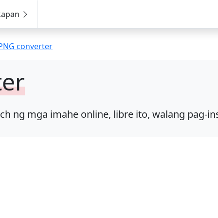
kapan
 PNG converter
ter
 ng mga imahe online, libre ito, walang pag-ins