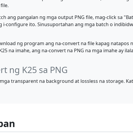
ile.
h ang pangalan ng mga output PNG file, mag-click sa "Bat
 i-configure ito. Sinusuportahan ang mga batch o indibidwa
load ng program ang na-convert na file kapag natapos na
na imahe, ang na-convert na PNG na mga imahe ay ilalagay 
ert ng K25 sa PNG
ga transparent na background at lossless na storage. Kat
pan