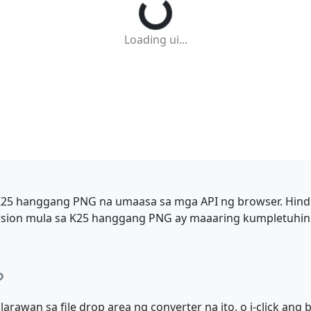
Loading ui...
a K25 hanggang PNG na umaasa sa mga API ng browser. Hin
rsion mula sa K25 hanggang PNG ay maaaring kumpletuhin n
?
arawan sa file drop area ng converter na ito, o i-click ang