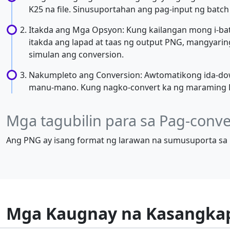
K25 na file. Sinusuportahan ang pag-input ng batch f
Itakda ang Mga Opsyon: Kung kailangan mong i-batc
itakda ang lapad at taas ng output PNG, mangyaring
simulan ang conversion.
Nakumpleto ang Conversion: Awtomatikong ida-down
manu-mano. Kung nagko-convert ka ng maraming K25 
Mga tagubilin para sa Pag-conv
Ang PNG ay isang format ng larawan na sumusuporta sa m
Mga Kaugnay na Kasangka