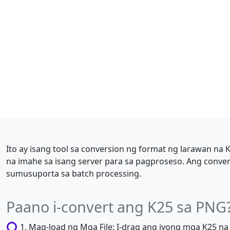
Ito ay isang tool sa conversion ng format ng larawan n
na imahe sa isang server para sa pagproseso. Ang conve
sumusuporta sa batch processing.
Paano i-convert ang K25 sa PNG
Mag-load ng Mga File: I-drag ang iyong mga K25 na l