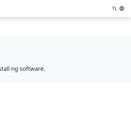
TL
tall ng software.