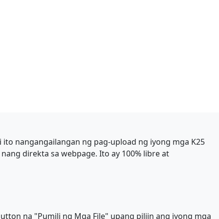
di ito nangangailangan ng pag-upload ng iyong mga K25
ang direkta sa webpage. Ito ay 100% libre at
 button na "Pumili ng Mga File" upang piliin ang iyong mga