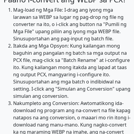
Mag-load ng Mga File: I-drag ang iyong mga
larawan sa WEBP sa lugar ng pag-drop ng file ng
converter na ito, o i-click ang button na "Pumili ng
Mga File" upang piliin ang iyong mga WEBP file.
Sinusuportahan ang pag-input ng batch file.
Itakda ang Mga Opsyon: Kung kailangan mong
baguhin ang pangalan ng batch sa mga output na
PCX file, mag-click sa "Batch Rename" at i-configure
ito. Kung kailangan mong itakda ang lapad at taas
ng output PCX, mangyaring i-configure ito.
Sinusuportahan ang mga batch o indibidwal na
setting. I-click ang "Simulan ang Conversion" upang
simulan ang conversion.
Nakumpleto ang Conversion: Awtomatikong ida-
download ng program ang na-convert na file kapag
natapos na ang conversion, o maaari mo rin itong i-
download nang manu-mano. Kung nagko-convert
ka ng maraming WEBP na imahe, ang na-convert