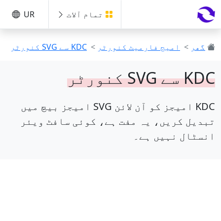
تمام آلات
UR
گھر
>
امیج فارمیٹ کنورٹر
>
KDC سے SVG کنورٹر
KDC سے SVG کنورٹر
KDC امیجز کو آن لائن SVG امیجز بیچ میں
تبدیل کریں، یہ مفت ہے، کوئی سافٹ ویئر
انسٹال نہیں ہے۔