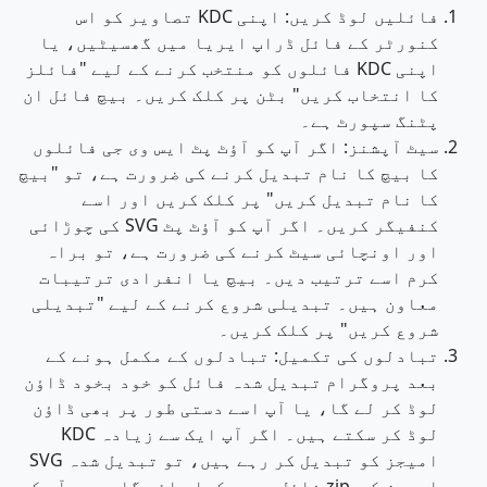
فائلیں لوڈ کریں: اپنی KDC تصاویر کو اس
کنورٹر کے فائل ڈراپ ایریا میں گھسیٹیں، یا
اپنی KDC فائلوں کو منتخب کرنے کے لیے "فائلز
کا انتخاب کریں" بٹن پر کلک کریں۔ بیچ فائل ان
پٹنگ سپورٹ ہے۔
سیٹ آپشنز: اگر آپ کو آؤٹ پٹ ایس وی جی فائلوں
کا بیچ کا نام تبدیل کرنے کی ضرورت ہے، تو "بیچ
کا نام تبدیل کریں" پر کلک کریں اور اسے
کنفیگر کریں۔ اگر آپ کو آؤٹ پٹ SVG کی چوڑائی
اور اونچائی سیٹ کرنے کی ضرورت ہے، تو براہ
کرم اسے ترتیب دیں۔ بیچ یا انفرادی ترتیبات
معاون ہیں۔ تبدیلی شروع کرنے کے لیے "تبدیلی
شروع کریں" پر کلک کریں۔
تبادلوں کی تکمیل: تبادلوں کے مکمل ہونے کے
بعد پروگرام تبدیل شدہ فائل کو خود بخود ڈاؤن
لوڈ کر لے گا، یا آپ اسے دستی طور پر بھی ڈاؤن
لوڈ کر سکتے ہیں۔ اگر آپ ایک سے زیادہ KDC
امیجز کو تبدیل کر رہے ہیں، تو تبدیل شدہ SVG
امیجز کو .zip فائل میں رکھا جائے گا، جسے آپ کو