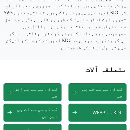
پر کی جا سکتی ہیں۔ یہ نوٹ کرنا ضروری ہے کہ اگر آپ
کی KDC امیج میں پیچیدہ رنگ ہیں، تو نتیجے میں SVG
تصویر ایک آسان سلہیٹ کے طور پر ظاہر ہوگی، جو اصل
سے نمایاں طور پر مختلف ہوگی۔ یہ بالکل وہی
خصوصیت ہے جو ہمارے کنورٹر کو مفید بناتی ہے اگر
آپ کو رنگوں سے بھرپور KDC امیج کو کم سے کم آئیکن
میں تبدیل کرنے کی ضرورت ہو۔
متعلقہ آلات
کے ڈی سی سے جے پی
کے ڈی سی سے پی این
جی
جی
کے ڈی سی سے اے پی
KDC سے WEBP
این جی
کے ڈی سی سے اے وی