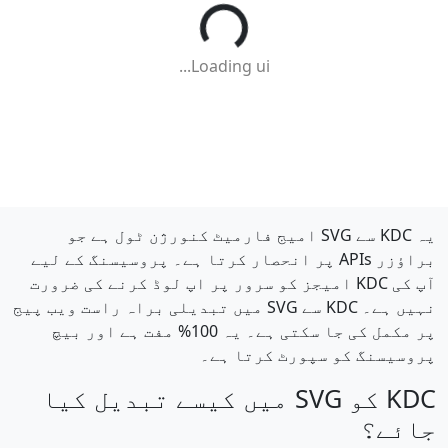
Loading ui...
یہ KDC سے SVG امیج فارمیٹ کنورژن ٹول ہے جو
براؤزر APIs پر انحصار کرتا ہے۔ پروسیسنگ کے لیے
آپ کی KDC امیجز کو سرور پر اپ لوڈ کرنے کی ضرورت
نہیں ہے۔ KDC سے SVG میں تبدیلی براہ راست ویب پیج
پر مکمل کی جا سکتی ہے۔ یہ 100% مفت ہے اور بیچ
پروسیسنگ کو سپورٹ کرتا ہے۔
KDC کو SVG میں کیسے تبدیل کیا
جائے؟