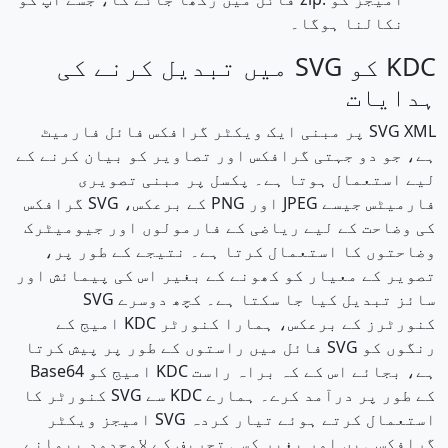
نکالنا ہوگا۔
KDC کو SVG میں تبدیل کرنے کی
ہدایات
SVG XML پر مبنی ایک ویکٹر گرافکس فائل فارمیٹ
ہے، جو دو جہتی گرافکس اور تصاویر کو بیان کرنے کے
لیے استعمال ہوتا ہے۔ پکسل پر مبنی تصویری
فارمیٹس جیسے JPEG اور PNG کے برعکس، SVG گرافکس
کی وضاحت کے لیے ریاضی کے فارمولوں اور جیومیٹرک
وضاحتوں کا استعمال کرتا ہے۔ نتیجے کے طور پر،
تصویر کے معیار کو کھونے کے بغیر اس کی پیمائش اور
سائز تبدیل کیا جا سکتا ہے۔ کچھ دوسرے SVG
کنورٹرز کے برعکس، ہمارا کنورٹر KDC امیج کے
رنگوں کو SVG فائل میں راستوں کے طور پر پیش کرتا
ہے، بجائے اس کے کہ براہ راست KDC امیج کو Base64
کے طور پر درآمد کرے۔ ہمارے KDC سے SVG کنورٹر کا
استعمال کرتے ہوئے تیار کردہ SVG امیجز ویکٹر
گرافکس ہیں اور بغیر کسی تحریف کے لامحدود پیمانے