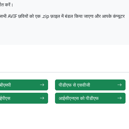
यात करें।
पर, सभी AVIF छवियों को एक .zip फ़ाइल में बंडल किया जाएगा और आपके कंप्यूटर
बीएमपी
पीडीएफ से एसवीजी
 ईपीएस
आईसीएनएस को पीडीएफ