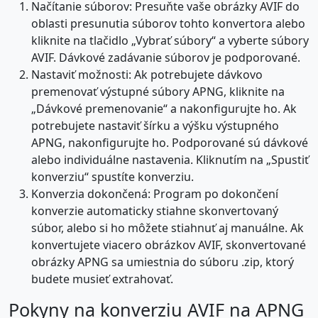
Načítanie súborov: Presuňte vaše obrázky AVIF do
oblasti presunutia súborov tohto konvertora alebo
kliknite na tlačidlo „Vybrať súbory“ a vyberte súbory
AVIF. Dávkové zadávanie súborov je podporované.
Nastaviť možnosti: Ak potrebujete dávkovo
premenovať výstupné súbory APNG, kliknite na
„Dávkové premenovanie“ a nakonfigurujte ho. Ak
potrebujete nastaviť šírku a výšku výstupného
APNG, nakonfigurujte ho. Podporované sú dávkové
alebo individuálne nastavenia. Kliknutím na „Spustiť
konverziu“ spustíte konverziu.
Konverzia dokončená: Program po dokončení
konverzie automaticky stiahne skonvertovaný
súbor, alebo si ho môžete stiahnuť aj manuálne. Ak
konvertujete viacero obrázkov AVIF, skonvertované
obrázky APNG sa umiestnia do súboru .zip, ktorý
budete musieť extrahovať.
Pokyny na konverziu AVIF na APNG