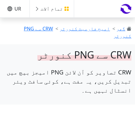
تمام آلات
UR
گھر
>
امیج فارمیٹ کنورٹر
>
CRW سے PNG
کنورٹر
CRW سے PNG کنورٹر
CRW تصاویر کو آن لائن PNG امیجز بیچ میں
تبدیل کریں، یہ مفت ہے، کوئی سافٹ ویئر
انسٹال نہیں ہے۔