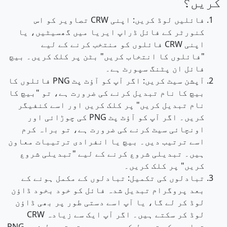
کریں؟
فائلیں لوڈ کریں: اپنی CRW تصاویر کو اس
کنورٹر کے فائل ڈراپ ایریا میں گھسیٹیں، یا
اپنی CRW فائلوں کو منتخب کرنے کے لیے
"فائلوں کا انتخاب کریں" بٹن پر کلک کریں۔ بیچ
فائل ان پٹنگ سپورٹ ہے۔
آپشن سیٹ کریں: اگر آپ کو آؤٹ پٹ PNG فائلوں کا
بیچ کا نام تبدیل کرنے کی ضرورت ہے، تو "بیچ کا
نام تبدیل کریں" پر کلک کریں اور اسے کنفیگر
کریں۔ اگر آپ کو آؤٹ پٹ PNG کی چوڑائی اور
اونچائی سیٹ کرنے کی ضرورت ہے، تو براہ کرم
اسے ترتیب دیں۔ بیچ یا انفرادی ترتیبات معاون
ہیں۔ تبدیلی شروع کرنے کے لیے "تبدیلی شروع
کریں" پر کلک کریں۔
تبادلوں کی تکمیل: تبادلوں کے مکمل ہونے کے
بعد پروگرام تبدیل شدہ فائل کو خود بخود ڈاؤن
لوڈ کر لے گا، یا آپ اسے دستی طور پر بھی ڈاؤن
لوڈ کر سکتے ہیں۔ اگر آپ ایک سے زیادہ CRW
تصاویر کو تبدیل کر رہے ہیں، تو تبدیل شدہ PNG