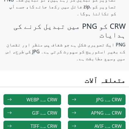
تصاویر کو .zip فائل میں رکھا جائے گا، جسے آپ
کو نکالنا ہوگا۔
CRW کو PNG میں تبدیل کرنے کی
ہدایات
PNG ایک تصویری شکل ہے جو شفاف پس منظر اور نقصان
کے بغیر اسٹوریج کو سپورٹ کرتی ہے۔ JPG کی طرح، اس
میں وسیع مطابقت ہے۔
متعلقہ آلات
CRW سے JPG
CRW سے WEBP
CRW سے APNG
CRW سے GIF
CRW سے AVIF
CRW سے TIFF