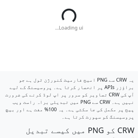
Loading ui...
یہ CRW سے PNG امیج فارمیٹ کنورژن ٹول ہے جو
براؤزر APIs پر انحصار کرتا ہے۔ پروسیسنگ کے لیے
آپ کی CRW تصاویر کو سرور پر اپ لوڈ کرنے کی ضرورت
نہیں ہے۔ CRW سے PNG میں تبدیلی براہ راست ویب
پیج پر مکمل کی جا سکتی ہے۔ یہ 100% مفت ہے اور بیچ
پروسیسنگ کو سپورٹ کرتا ہے۔
CRW کو PNG میں کیسے تبدیل