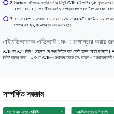
বিকল্পগুলি সেট করুন: আপনি যদি আউটপুট AVIF ফাইলগুলির ব্যাচ পুনঃনামকরণ
করুন। ব্যাচ বা পৃথক সেটিংস সমর্থিত. রূপান্তর শুরু করতে "রূপান্তর শুরু কর
রূপান্তর সম্পন্ন হয়েছে: রূপান্তর শেষ হলে প্রোগ্রামটি স্বয়ংক্রিয়ভ
স্থাপন করা হবে, যা আপনাকে বের করতে হবে।
এইচডিআরকে এভিআইএফ-এ রূপান্তর করার জন্য 
AVIF হল AV1 ভিডিও কোডেক এর উপর ভিত্তি করে একটি ইমেজ ফাইল ফরম্যাট। AVIF হ
নির্দিষ্ট কাজের জন্য HDR-কে AVIF-এ রূপান্তর করতে চান, তাহলে এই রূপান্তরকারী
সম্পর্কিত সরঞ্জাম
এইচডিআর থেকে জেপিজি
এইচডিআর থেকে পিএনজি