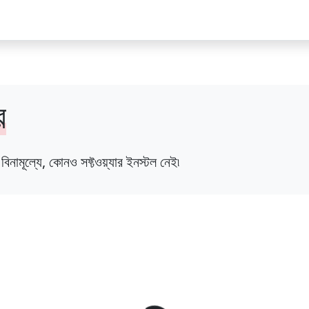
র
ামূল্যে, কোনও সফ্টওয়্যার ইনস্টল নেই৷