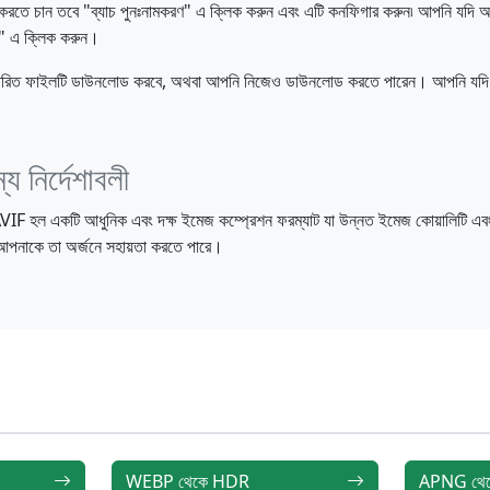
 করতে চান তবে "ব্যাচ পুনঃনামকরণ" এ ক্লিক করুন এবং এটি কনফিগার করুন৷ আপনি যদি 
ুন" এ ক্লিক করুন।
াবে রূপান্তরিত ফাইলটি ডাউনলোড করবে, অথবা আপনি নিজেও ডাউনলোড করতে পারেন। আপনি য
নির্দেশাবলী
ল একটি আধুনিক এবং দক্ষ ইমেজ কম্প্রেশন ফরম্যাট যা উন্নত ইমেজ কোয়ালিটি এবং উ
 আপনাকে তা অর্জনে সহায়তা করতে পারে।
WEBP থেকে HDR
APNG থে