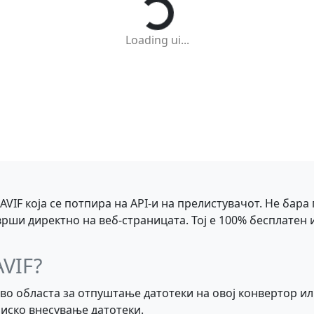
Loading ui...
 AVIF која се потпира на API-и на прелистувачот. Не бар
врши директно на веб-страницата. Тој е 100% бесплатен
AVIF?
во областа за отпуштање датотеки на овој конвертор ил
иско внесување датотеки.