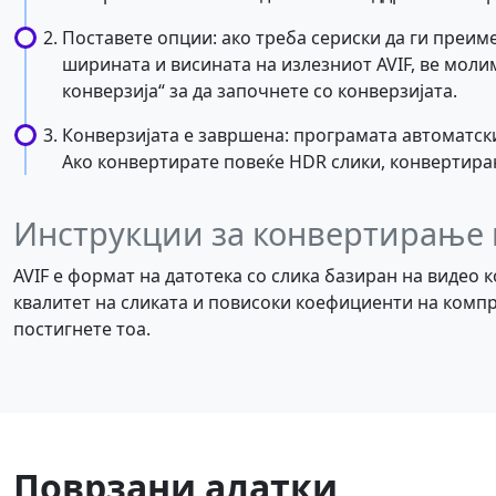
Поставете опции: ако треба сериски да ги преиме
ширината и висината на излезниот AVIF, ве моли
конверзија“ за да започнете со конверзијата.
Конверзијата е завршена: програмата автоматски
Ако конвертирате повеќе HDR слики, конвертиранит
Инструкции за конвертирање 
AVIF е формат на датотека со слика базиран на видео 
квалитет на сликата и повисоки коефициенти на компре
постигнете тоа.
Поврзани алатки