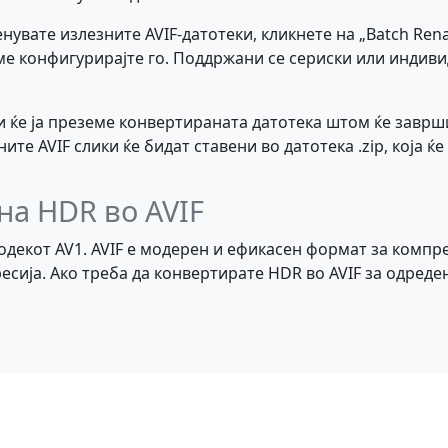
нувате излезните AVIF-датотеки, кликнете на „Batch Rena
ме конфигурирајте го. Поддржани се сериски или индиви
 ќе ја преземе конвертираната датотека штом ќе заврши
е AVIF слики ќе бидат ставени во датотека .zip, која ќе 
на HDR во AVIF
кодекот AV1. AVIF е модерен и ефикасен формат за компр
сија. Ако треба да конвертирате HDR во AVIF за одреден