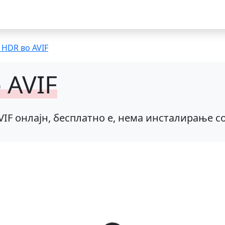
 HDR во AVIF
 AVIF
VIF онлајн, бесплатно е, нема инсталирање с