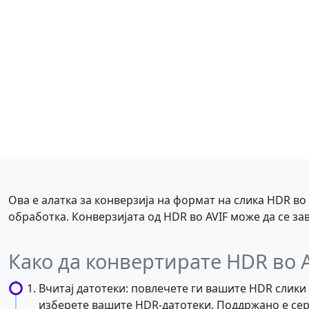
Ова е алатка за конверзија на формат на слика HDR во
обработка. Конверзијата од HDR во AVIF може да се за
Како да конвертирате HDR во 
Вчитај датотеки: повлечете ги вашите HDR слики 
изберете вашите HDR-датотеки. Поддржано е сер