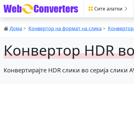
Сите алатки
Дома
>
Конвертор на формат на слика
>
Конвертор
Конвертор HDR во
Конвертирајте HDR слики во серија слики A